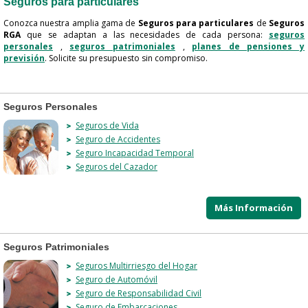
Seguros para particulares
Conozca nuestra amplia gama de
Seguros para particulares
de
Seguros
RGA
que se adaptan a las necesidades de cada persona:
seguros
personales
,
seguros patrimoniales
,
planes de pensiones y
previsión
. Solicite su presupuesto sin compromiso.
Seguros Personales
Seguros de Vida
Seguro de Accidentes
Seguro Incapacidad Temporal
Seguros del Cazador
Más Información
Seguros Patrimoniales
Seguros Multirriesgo del Hogar
Seguro de Automóvil
Seguro de Responsabilidad Civil
Seguro de Embarcaciones