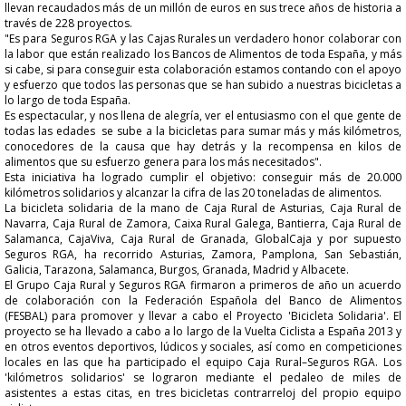
llevan recaudados más de un millón de euros en sus trece años de historia a
través de 228 proyectos.
"
Es para Seguros RGA y las Cajas Rurales un verdadero honor colaborar con
la labor que están realizado los Bancos de Alimentos de toda España, y más
si cabe, si para conseguir esta colaboración estamos contando con el apoyo
y esfuerzo que todos las personas que se han subido a nuestras bicicletas a
lo largo de toda España.
Es espectacular, y nos llena de alegría, ver el entusiasmo con el que gente de
todas las edades
se sube a la bicicletas para sumar más y más kilómetros,
conocedores de la causa que hay detrás y la recompensa en kilos de
alimentos que su esfuerzo genera para los más necesitados"
.
Esta iniciativa ha logrado cumplir el objetivo: conseguir más de 20.000
kilómetros solidarios y alcanzar la cifra de las 20 toneladas de alimentos.
La bicicleta solidaria de la mano de Caja Rural de Asturias, Caja Rural de
Navarra, Caja Rural de Zamora, Caixa Rural Galega, Bantierra, Caja Rural de
Salamanca, CajaViva, Caja Rural de Granada, GlobalCaja y por supuesto
Seguros RGA, ha recorrido Asturias, Zamora, Pamplona, San Sebastián,
Galicia, Tarazona, Salamanca, Burgos, Granada, Madrid y Albacete.
El Grupo Caja Rural y Seguros RGA firmaron a primeros de año un acuerdo
de colaboración con la Federación Española del Banco de Alimentos
(FESBAL) para promover y llevar a cabo el Proyecto 'Bicicleta Solidaria'. El
proyecto se ha llevado a cabo a lo largo de la Vuelta Ciclista a España 2013 y
en otros eventos deportivos, lúdicos y sociales, así como en competiciones
locales en las que ha participado el equipo Caja Rural–Seguros RGA. Los
'kilómetros solidarios' se lograron mediante el pedaleo de miles de
asistentes a estas citas, en tres bicicletas contrarreloj del propio equipo