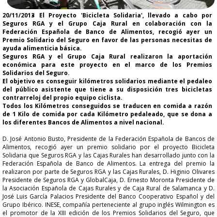
20/11/2013
El Proyecto 'Bicicleta Solidaria', llevado a cabo por
Seguros RGA y el Grupo Caja Rural en colaboración con la
Federación Española de Banco de Alimentos, recogió ayer un
Premio Solidario del Seguro en favor de las personas necesitas de
ayuda alimenticia básica.
Seguros RGA y el Grupo Caja Rural realizaron la aportación
económica para este proyecto en el marco de los Premios
Solidarios del Seguro.
El objetivo es conseguir kilómetros solidarios mediante el pedaleo
del público asistente que tiene a su disposición tres bicicletas
contrarreloj del propio equipo ciclista.
Todos los Kilómetros conseguidos se traducen en comida a razón
de 1 Kilo de comida por cada Kilómetro pedaleado, que se dona a
los diferentes Bancos de Alimentos a nivel nacional.
D. José Antonio Busto, Presidente de la Federación Española de Bancos de
Alimentos, recogió ayer un premio solidario por el proyecto Bicicleta
Solidaria que Seguros RGA y las Cajas Rurales han desarrollado junto con la
Federación Española de Banco de Alimentos. La entrega del premio la
realizaron por parte de Seguros RGA y las Cajas Rurales, D. Higinio Olivares
Presidente de Seguros RGA y GlobalCaja, D. Ernesto Moronta Presidente de
la Asociación Española de Cajas Rurales y de Caja Rural de Salamanca y D.
José Luis García Palacios Presidente del Banco Cooperativo Español y del
Grupo Ibérico. INESE, compañía perteneciente al grupo inglés Wilmington es
el promotor de la XIII edición de los Premios Solidarios del Seguro, que