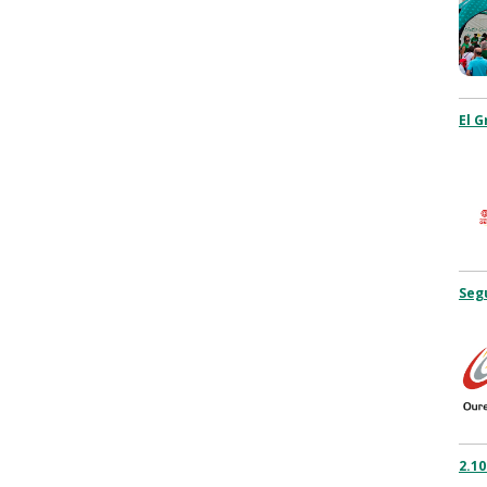
El 
Segu
2.10