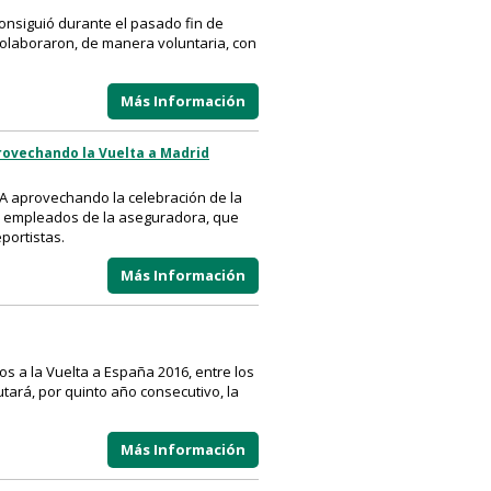
onsiguió durante el pasado fin de
olaboraron, de manera voluntaria, con
Más Información
provechando la Vuelta a Madrid
RGA aprovechando la celebración de la
los empleados de la aseguradora, que
portistas.
Más Información
os a la Vuelta a España 2016, entre los
tará, por quinto año consecutivo, la
Más Información