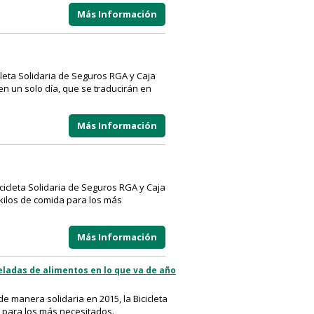
Más Información
leta Solidaria de Seguros RGA y Caja
en un solo día, que se traducirán en
Más Información
cicleta Solidaria de Seguros RGA y Caja
kilos de comida para los más
Más Información
neladas de alimentos en lo que va de año
 manera solidaria en 2015, la Bicicleta
s para los más necesitados.