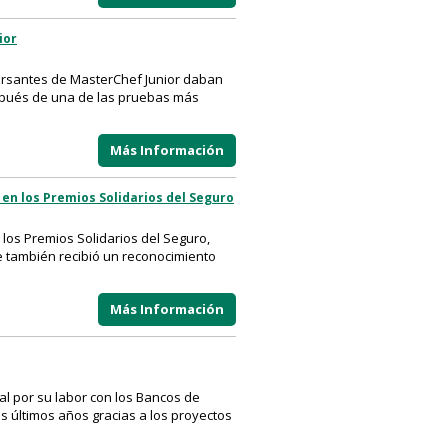
ior
ursantes de MasterChef Junior daban
espués de una de las pruebas más
Más Información
 en los Premios Solidarios del Seguro
e los Premios Solidarios del Seguro,
ue también recibió un reconocimiento
Más Información
al por su labor con los Bancos de
os últimos años gracias a los proyectos