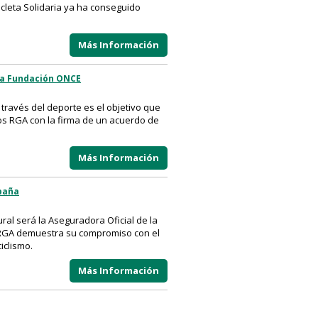
cicleta Solidaria ya ha conseguido
Más Información
 la Fundación ONCE
través del deporte es el objetivo que
os RGA con la firma de un acuerdo de
Más Información
spaña
al será la Aseguradora Oficial de la
s RGA demuestra su compromiso con el
iclismo.
Más Información