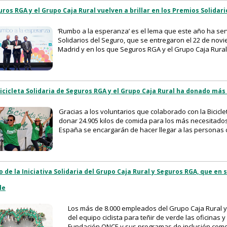
ros RGA y el Grupo Caja Rural vuelven a brillar en los Premios Solidar
‘Rumbo a la esperanza’ es el lema que este año ha se
Solidarios del Seguro, que se entregaron el 22 de novi
Madrid y en los que Seguros RGA y el Grupo Caja Rural
icicleta Solidaria de Seguros RGA y el Grupo Caja Rural ha donado más
Gracias a los voluntarios que colaborado con la Bicicl
donar 24.905 kilos de comida para los más necesitado
España se encargarán de hacer llegar a las personas c
o de la Iniciativa Solidaria del Grupo Caja Rural y Seguros RGA, que en
de
Los más de 8.000 empleados del Grupo Caja Rural y
del equipo ciclista para teñir de verde las oficinas
Fundación ONCE y sus programas de inclusión como 