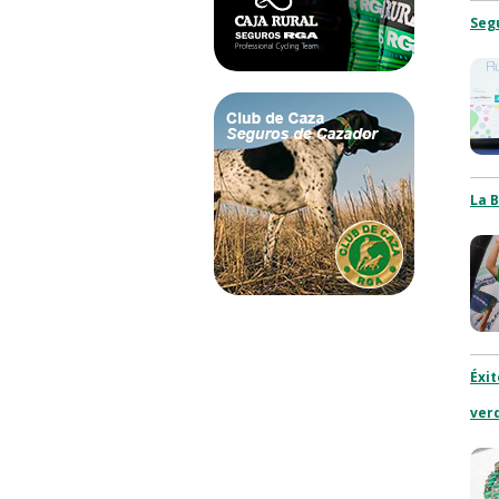
Segu
La B
Éxit
ver