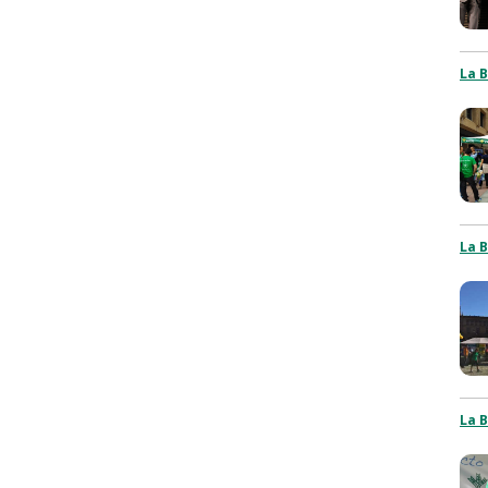
La B
La B
La B