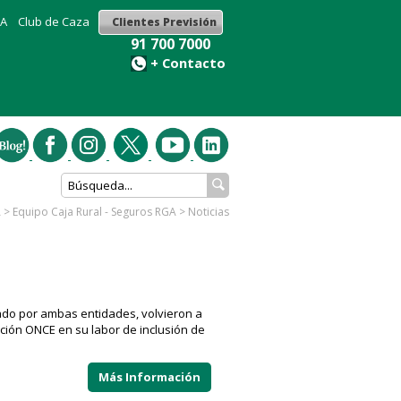
GA
Club de Caza
Clientes Previsión
91 700 7000
+ Contacto
A
>
Equipo Caja Rural - Seguros RGA
>
Noticias
nado por ambas entidades, volvieron a
dación ONCE en su labor de inclusión de
Más Información