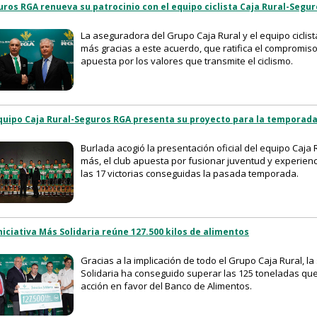
uros RGA renueva su patrocinio con el equipo ciclista Caja Rural-Segu
La aseguradora del Grupo Caja Rural y el equipo ciclis
más gracias a este acuerdo, que ratifica el compromis
apuesta por los valores que transmite el ciclismo.
equipo Caja Rural-Seguros RGA presenta su proyecto para la temporada
Burlada acogió la presentación oficial del equipo Caj
más, el club apuesta por fusionar juventud y experien
las 17 victorias conseguidas la pasada temporada.
niciativa Más Solidaria reúne 127.500 kilos de alimentos
Gracias a la implicación de todo el Grupo Caja Rural, la
Solidaria ha conseguido superar las 125 toneladas qu
acción en favor del Banco de Alimentos.