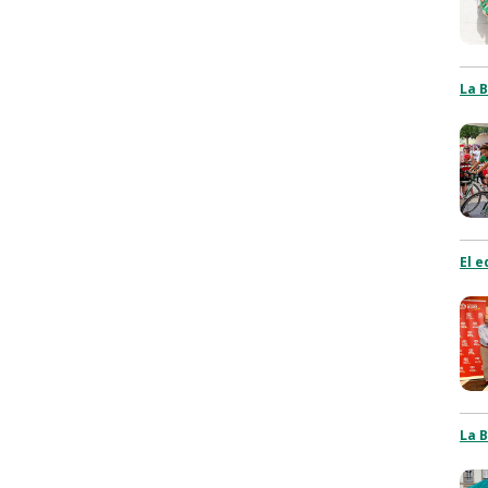
La 
El e
La B