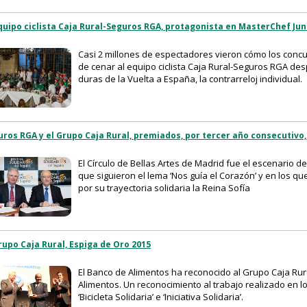
quipo ciclista Caja Rural-Seguros RGA, protagonista en MasterChef Jun
Casi 2 millones de espectadores vieron cómo los conc
de cenar al equipo ciclista Caja Rural-Seguros RGA d
duras de la Vuelta a España, la contrarreloj individual.
ros RGA y el Grupo Caja Rural, premiados, por tercer año consecutivo,
El Círculo de Bellas Artes de Madrid fue el escenario d
que siguieron el lema ‘Nos guía el Corazón’ y en los q
por su trayectoria solidaria la Reina Sofía
rupo Caja Rural, Espiga de Oro 2015
El Banco de Alimentos ha reconocido al Grupo Caja Rur
Alimentos. Un reconocimiento al trabajo realizado en l
‘Bicicleta Solidaria’ e ‘Iniciativa Solidaria’.