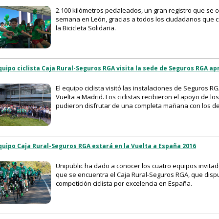
2.100 kilómetros pedaleados, un gran registro que se c
semana en León, gracias a todos los ciudadanos que c
la Bicicleta Solidaria.
quipo ciclista Caja Rural-Seguros RGA visita la sede de Seguros RGA a
El equipo ciclista visitó las instalaciones de Seguros 
Vuelta a Madrid. Los ciclistas recibieron el apoyo de 
pudieron disfrutar de una completa mañana con los de
quipo Caja Rural-Seguros RGA estará en la Vuelta a España 2016
Unipublic ha dado a conocer los cuatro equipos invitad
que se encuentra el Caja Rural-Seguros RGA, que dispu
competición ciclista por excelencia en España.