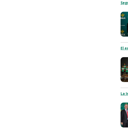
Seg
El 
La I