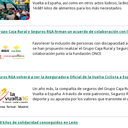
Vuelta a España, así como en otros actos lúdicos, la Bi
14.681 kilos de alimentos para los más necesitados.
Grupo Caja Rural y Seguros RGA firman un acuerdo de colaboración con
Favorecer la inclusión de personas con discapacidad a 
se han propuesto realizar el Grupo Caja Rural y Segur
colaboración junto a la Fundación ONCE
ros RGA volverá a ser la Aseguradora Oficial de la Vuelta Ciclista a E
Un año más, la compañía de seguros del Grupo Caja Rur
Vuelta a España. A través de este patrocinio, Seguro
deporte y su apuesta por los valores que transmite el c
0 kilos de solidaridad conseguidos en León