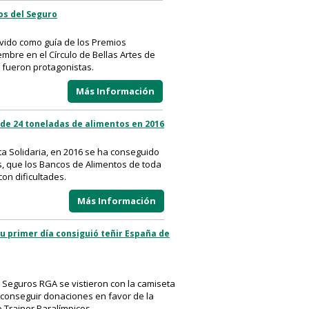
ios del Seguro
rvido como guía de los Premios
embre en el Círculo de Bellas Artes de
 fueron protagonistas.
Más Información
 de 24 toneladas de alimentos en 2016
eta Solidaria, en 2016 se ha conseguido
s, que los Bancos de Alimentos de toda
on dificultades.
Más Información
 su primer día consiguió teñir España de
 Seguros RGA se vistieron con la camiseta
 y conseguir donaciones en favor de la
Trainer Paralímpicos.