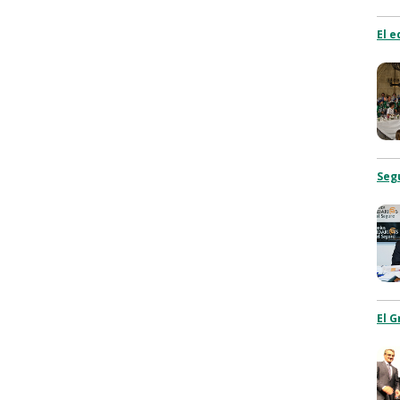
El e
Segu
El G