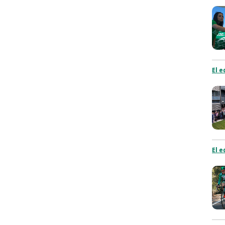
El e
El e