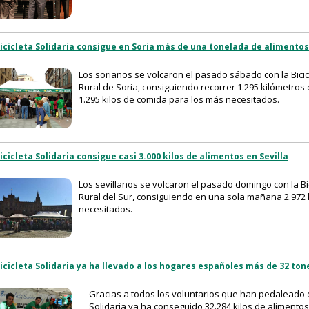
icicleta Solidaria consigue en Soria más de una tonelada de alimentos
Los sorianos se volcaron el pasado sábado con la Bicic
Rural de Soria, consiguiendo recorrer 1.295 kilómetros 
1.295 kilos de comida para los más necesitados.
icicleta Solidaria consigue casi 3.000 kilos de alimentos en Sevilla
Los sevillanos se volcaron el pasado domingo con la Bi
Rural del Sur, consiguiendo en una sola mañana 2.972 
necesitados.
icicleta Solidaria ya ha llevado a los hogares españoles más de 32 to
Gracias a todos los voluntarios que han pedaleado de
Solidaria ya ha conseguido 32.284 kilos de alimento