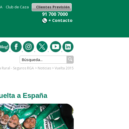
GA
Club de Caza
Clientes Previsión
91 700 7000
+ Contacto
 Rural - Seguros RGA
>
Noticias
>
Vuelta 2015
uelta a España