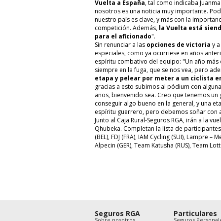
Vuelta a España
, tal como indicaba Juanm
nosotros es una noticia muy importante. Pod
nuestro país es clave, y más con la importanci
competición. Además,
la Vuelta está sien
para el aficionado
".
Sin renunciar a las
opciones de victoria
y a
especiales, como ya ocurriese en años ante
espíritu combativo del equipo: "Un año más e
siempre en la fuga, que se nos vea, pero a
etapa y pelear por meter a un ciclista e
gracias a esto subimos al pódium con alguna
años, bienvenido sea. Creo que tenemos un 
conseguir algo bueno en la general, y una e
espíritu guerrero, pero debemos soñar con 
Junto al Caja Rural-Seguros RGA, irán a la v
Qhubeka. Completan la lista de participantes
(BEL), FDJ (FRA), IAM Cycling (SUI), Lampre –
Alpecin (GER), Team Katusha (RUS), Team Lott
Seguros RGA
Particulares
Sobre nosotros
Seguros Personal