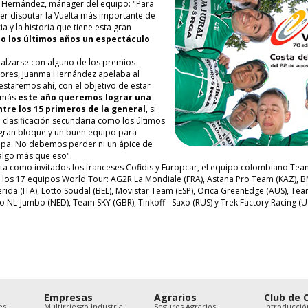
a Hernández, mánager del equipo: "Para
er disputar la Vuelta más importante de
a y la historia que tiene esta gran
do los últimos años un espectáculo
 alzarse con alguno de los premios
riores, Juanma Hernández apelaba al
staremos ahí, con el objetivo de estar
demás
este año queremos lograr una
ntre los 15 primeros de la general
, si
 clasificación secundaria como los últimos
gran bloque y un buen equipo para
tapa. No debemos perder ni un ápice de
algo más que eso".
uelta como invitados los franceses Cofidis y Europcar, el equipo colombiano Te
 los 17 equipos World Tour: AG2R La Mondiale (FRA), Astana Pro Team (KAZ), BM
 Merida (ITA), Lotto Soudal (BEL), Movistar Team (ESP), Orica GreenEdge (AUS), T
o NL-Jumbo (NED), Team SKY (GBR), Tinkoff - Saxo (RUS) y Trek Factory Racing (U
Empresas
Agrarios
Club de 
es
Multirriesgo Industrial
Seguros Agrarios
Introducció