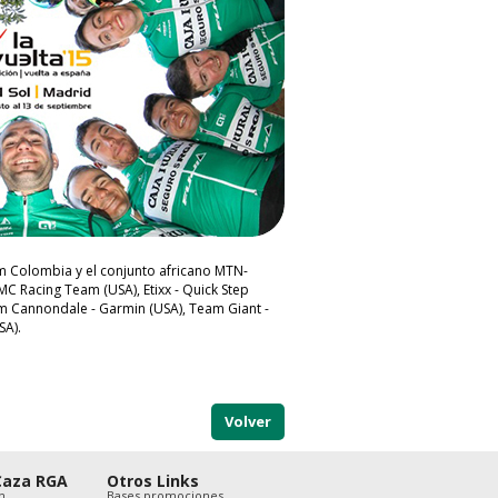
am Colombia y el conjunto africano MTN-
C Racing Team (USA), Etixx - Quick Step
eam Cannondale - Garmin (USA), Team Giant -
SA).
Volver
Caza RGA
Otros Links
n
Bases promociones