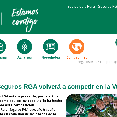
Equipo Caja Rural - Seguros R
esas
Agrarios
Novedades
Compromiso
Seguros RGA
>
Equipo Caja
Seguros RGA volverá a competir en la V
s RGA estará presente, por cuarto año
 como equipo invitado. Así lo ha hecho
 de esta competición.
 Rural-Seguros RGA que, año tras año,
ia en cada una de las etapas de la