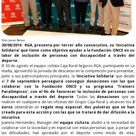
​Foto: Javier Belver
30/08/2016
RGA, presenta por tercer año consecutivo, su 'Iniciativa
Solidaria' que tiene como objetivo ayudar a la Fundación ONCE en su
labor de inclusión de personas con discapacidad a través del
deporte.
El 30 de agosto el equipo ciclista Caja Rural-Seguros RGA, participante en La
Vuelta, aprovechó la jornada de descanso en la competición para presentar,
junto a sus patrocinadores principales, la
'Iniciativa Solidaria'
que desde
el
7 de septiembre perseguirá conseguir donaciones con las que
colaborar con la Fundación ONCE y su programa 'Trainers
Paralímpicos', con el fin de favorecer la inclusión de personas con
discapacidad a través del deporte
. Todas las
donaciones
que se
realicen en cualquiera de las oficinas del Grupo Caja Rural y alcancen los
3
euros
obtendrán un
regalo muy especial: dos pulseras que se han
creado para esta acción y con las que se tratará de dar difusión a la
iniciativa
.
Juanma Hernández, Manager del
equipo ciclista
, aludió a la necesidad de
colaborar con la sociedad y en especial con estas personas que, a pesar de
las dificultades, han apostado por el deporte como modo de vida,