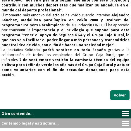
este apoyo "nos va a permitir seguir adelante con este proyecto y
contribuir con muchos deportistas que finalizan su andadura en el
mundo del deporte profesional".
El momento más emotivo del acto se ha vivido cuando intervino
Alejandro
Sánchez, medallista paralímpico en Pekín 2008 y 'trainer' del
programa 'Trainers Paralímpicos'
de la Fundación ONCE. Él ha apostado
por transmitir la
importancia y el privilegio que supone para este
programa "tener el apoyo de Seguros RGA y el Grupo Caja Rural, lo
que nos va a facilitar el poder llegar a más personas y transmitirles
nuestra idea de vida, con el fin de hacer una sociedad mejor
".
La 'Iniciativa Solidaria'
podrá sentirse en toda España
gracias a la
colaboración de todos los empleados del Grupo Caja Rural, que el
miércoles
7 de septiembre vestirán la camiseta técnica del equipo
ciclista para teñir de verde las oficinas del Grupo Caja Rural y actuar
como voluntarios con el fin de recaudar donaciones para esta
acción
.
Volver
Otro contenido...
Contenido legal y estructura...