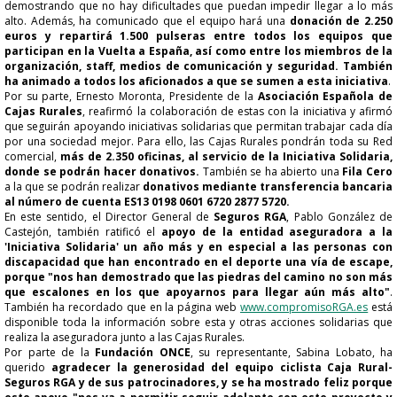
demostrando que no hay dificultades que puedan impedir llegar a lo más
alto. Además, ha comunicado que el equipo hará una
donación de 2.250
euros y repartirá 1.500 pulseras entre todos los equipos que
participan en la Vuelta a España, así como entre los miembros de la
organización, staff, medios de comunicación y seguridad. También
ha animado a todos los aficionados a que se sumen a esta iniciativa
.
Por su parte, Ernesto Moronta, Presidente de la
Asociación Española de
Cajas Rurales
, reafirmó la colaboración de estas con la iniciativa y afirmó
que seguirán apoyando iniciativas solidarias que permitan trabajar cada día
por una sociedad mejor. Para ello, las Cajas Rurales pondrán toda su Red
comercial,
más de 2.350 oficinas, al servicio de la Iniciativa Solidaria,
donde se podrán hacer donativos.
También se ha abierto una
Fila Cero
a la que se podrán realizar
donativos mediante transferencia bancaria
al número de cuenta
ES13 0198 0601 6720 2877 5720.
En este sentido, el Director General de
Seguros RGA
, Pablo González de
Castejón, también ratificó el
apoyo de la entidad aseguradora a la
'Iniciativa Solidaria' un año más y en especial a las personas con
discapacidad que han encontrado en el deporte una vía de escape,
porque "nos han demostrado que las piedras del camino no son más
que escalones en los que apoyarnos para llegar aún más alto"
.
También ha recordado que en la página web
www.compromisoRGA.es
está
disponible toda la información sobre esta y otras acciones solidarias que
realiza la aseguradora junto a las Cajas Rurales.
Por parte de la
Fundación ONCE
, su representante, Sabina Lobato, ha
querido
agradecer la generosidad del equipo ciclista Caja Rural-
Seguros RGA y de sus patrocinadores, y se ha mostrado feliz porque