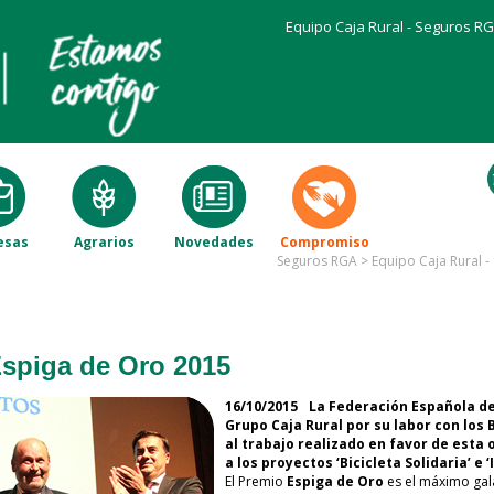
Equipo Caja Rural - Seguros R
esas
Agrarios
Novedades
Compromiso
Seguros RGA
>
Equipo Caja Rural 
Espiga de Oro 2015
16/10/2015
La Federación Española de
Grupo Caja Rural por su labor con los
al trabajo realizado en favor de esta 
a los proyectos ‘Bicicleta Solidaria’ e ‘
El Premio
Espiga de Oro
es el máximo gal