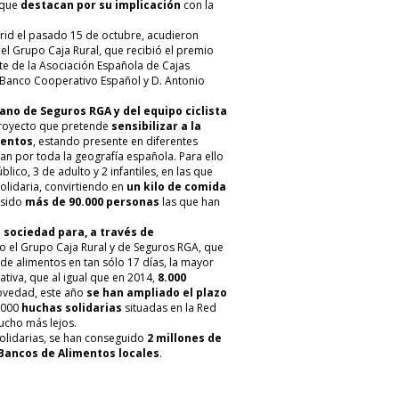
 que
destacan por su implicación
con la
rid el pasado 15 de octubre, acudieron
el Grupo Caja Rural, que recibió el premio
e de la Asociación Española de Cajas
el Banco Cooperativo Español y D. Antonio
ano de Seguros RGA y del equipo ciclista
proyecto que pretende
sensibilizar a la
mentos
, estando presente en diferentes
an por toda la geografía española. Para ello
blico, 3 de adulto y 2 infantiles, en las que
olidaria, convirtiendo en
un kilo de comida
 sido
más de 90.000 personas
las que han
a sociedad para, a través de
do el Grupo Caja Rural y de Seguros RGA, que
 de alimentos en tan sólo 17 días, la mayor
tiva, que al igual que en 2014,
8.000
novedad, este año
se han ampliado el plazo
3.000
huchas solidarias
situadas en la Red
ucho más lejos.
solidarias, se han conseguido
2 millones de
 Bancos de Alimentos locales
.