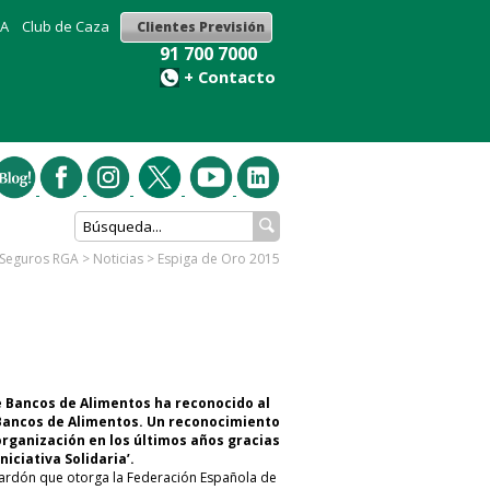
GA
Club de Caza
Clientes Previsión
91 700 7000
+ Contacto
- Seguros RGA
>
Noticias
>
Espiga de Oro 2015
 Bancos de Alimentos ha reconocido al
 Bancos de Alimentos. Un reconocimiento
organización en los últimos años gracias
Iniciativa Solidaria’.
ardón que otorga la Federación Española de