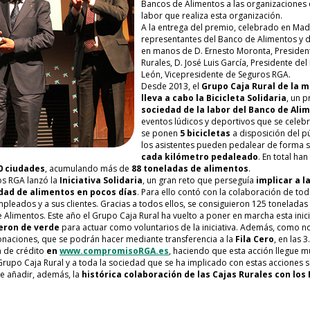
Bancos de Alimentos a las organizaciones
labor que realiza esta organización.
A la entrega del premio, celebrado en Mad
representantes del Banco de Alimentos y d
en manos de D. Ernesto Moronta, President
Rurales, D. José Luis García, Presidente d
León, Vicepresidente de Seguros RGA.
Desde 2013, el
Grupo Caja Rural de la m
lleva a cabo la Bicicleta Solidaria
, un 
sociedad de la labor del Banco de
Ali
eventos lúdicos y deportivos que se celebr
se ponen
5 bic
icletas
a disposición del pú
los asistentes pueden pedalear de forma s
cada kilómetro pedaleado
. En total han
0 ciudades
, acumulando más de
88 toneladas de alimentos
.
s RGA lanzó la
Iniciativa Solidaria
, un gran reto que perseguía
implicar a l
dad de alimentos en pocos días
. Para ello contó con la colaboración de to
pleados y a sus clientes. Gracias a todos ellos, se consiguieron 125 toneladas
Alimentos. Este año el Grupo Caja Rural ha vuelto a poner en marcha esta inicia
ieron de verde
para actuar como voluntarios de la iniciativa. Además, como 
onaciones, que se podrán hacer mediante transferencia a la
Fila Cero
, en las 
a de crédito
en
www.compromisoRGA.es
, haciendo que esta acción llegue m
Grupo Caja Rural y a toda la sociedad que se ha implicado con estas acciones 
que añadir, además, la
histórica colaboración de las Cajas Rurales con los