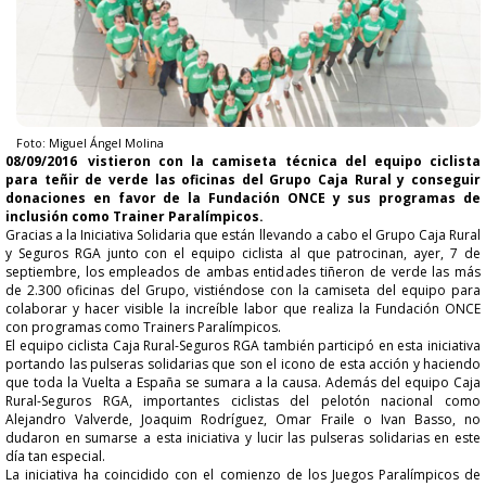
​Foto: Miguel Ángel Molina
08/09/2016
vistieron con la camiseta técnica del equipo ciclista
para teñir de verde las oficinas del Grupo Caja Rural y conseguir
donaciones en favor de la Fundación ONCE y sus programas de
inclusión como Trainer Paralímpicos.
Gracias a la Iniciativa Solidaria que están llevando a cabo el Grupo Caja Rural
y Seguros RGA junto con el equipo ciclista al que patrocinan, ayer, 7 de
septiembre, los empleados de ambas entidades tiñeron de verde las más
de 2.300 oficinas del Grupo, vistiéndose con la camiseta del equipo para
colaborar y hacer visible la increíble labor que realiza la Fundación ONCE
con programas como Trainers Paralímpicos.
El equipo ciclista Caja Rural-Seguros RGA también participó en esta iniciativa
portando las pulseras solidarias que son el icono de esta acción y haciendo
que toda la Vuelta a España se sumara a la causa. Además del equipo Caja
Rural-Seguros RGA, importantes ciclistas del pelotón nacional como
Alejandro Valverde, Joaquim Rodríguez, Omar Fraile o Ivan Basso, no
dudaron en sumarse a esta iniciativa y lucir las pulseras solidarias en este
día tan especial.
La iniciativa ha coincidido con el comienzo de los Juegos Paralímpicos de