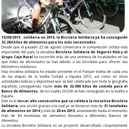
15/09/2015
solidaria en 2015, la Bicicleta Solidaria ya ha conseguido
32.284 kilos de alimentos para los más necesitados.
Desde que el pasado 22 de agosto comenzara la competición ciclista más
importante del país, la iniciativa
Bicicleta Solidaria de Seguros RGA y el
Grupo Caja Rural
ha recorrido más de una veintena de localidades en las
que miles de aficionados se han subido a las bicicletas para ofrecer sus
kilómetros solidarios.
Esta iniciativa solidaria ha estado presente en el Parque Vuelta de cada una
de las etapas de la Vuelta Ciclista a España 2015, así como en otras
actividades lúdicas y deportivas que se han celebrado por toda la geografía
española, consiguiendo reunir
más de 32.000 kilos de comida para el
Banco de Alimentos
, de los cuales 20.536 se han conseguido en la Vuelta a
España.
Este es el
tercer año consecutivo que se celebra la iniciativa Bicicleta
Solidaria
, una acción gracias a la cual ya se donaron más de
31 toneladas
de alimentos en 2014
y más de
20 en 2013
, acumulando hasta el momento
más de 84 toneladas de alimentos donados a diferentes Bancos de
Alimentos.
La iniciativa Bicicleta Solidaria es un proyecto desarrollado conjuntamente