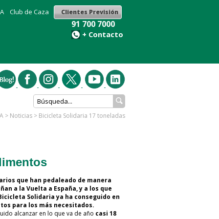
GA
Club de Caza
Clientes Previsión
91 700 7000
+ Contacto
GA
>
Noticias
>
Bicicleta Solidaria 17 toneladas
alimentos
tarios que han pedaleado de manera
an a la Vuelta a España, y a los que
Bicicleta Solidaria ya ha conseguido en
entos para los más necesitados.
ido alcanzar en lo que va de año
casi 18