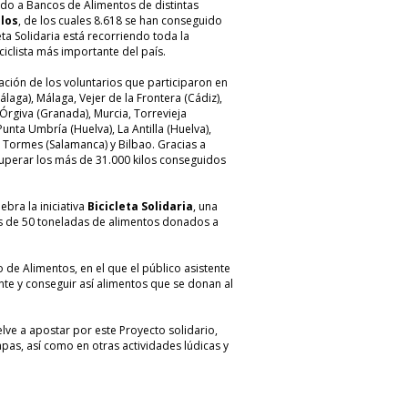
do a Bancos de Alimentos de distintas
ilos
, de los cuales 8.618 se han conseguido
eta Solidaria está recorriendo toda la
ciclista más importante del país.
ación de los voluntarios que participaron en
laga), Málaga, Vejer de la Frontera (Cádiz),
, Órgiva (Granada), Murcia, Torrevieja
 Punta Umbría (Huelva), La Antilla (Huelva),
 Tormes (Salamanca) y Bilbao. Gracias a
superar los más de 31.000 kilos conseguidos
ebra la iniciativa
Bicicleta Solidaria
, una
 de 50 toneladas de alimentos donados a
 de Alimentos, en el que el público asistente
ente y conseguir así alimentos que se donan al
elve a apostar por este Proyecto solidario,
apas, así como en otras actividades lúdicas y