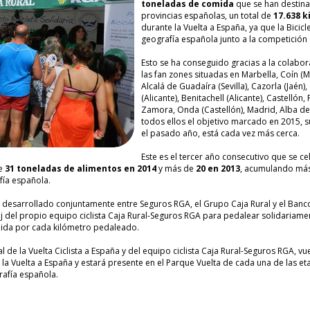
toneladas de comida
que se han destina
provincias españolas, un total de
17.638 k
durante la Vuelta a España, ya que la Bicicl
geografía española junto a la competición 
Esto se ha conseguido gracias a la colabor
las fan zones situadas en Marbella, Coín (Má
Alcalá de Guadaíra (Sevilla), Cazorla (Jaén)
(Alicante), Benitachell (Alicante), Castellón,
Zamora, Onda (Castellón), Madrid, Alba de
todos ellos el objetivo marcado en 2015, 
el pasado año, está cada vez más cerca.
Este es el tercer año consecutivo que se cel
de
31 toneladas de alimentos en 2014
y más de
20 en 2013
, acumulando más
fía española.
cto desarrollado conjuntamente entre Seguros RGA, el Grupo Caja Rural y el Banco
loj del propio equipo ciclista Caja Rural-Seguros RGA para pedalear solidariam
mida por cada kilómetro pedaleado.
 de la Vuelta Ciclista a España y del equipo ciclista Caja Rural-Seguros RGA, vu
 la Vuelta a España y estará presente en el Parque Vuelta de cada una de las et
rafía española.