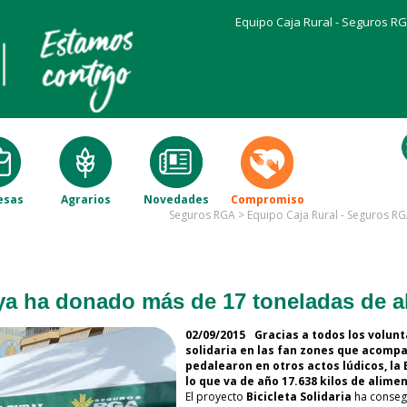
Equipo Caja Rural - Seguros R
esas
Agrarios
Novedades
Compromiso
Seguros RGA
>
Equipo Caja Rural - Seguros R
a ya ha donado más de 17 toneladas de 
02/09/2015
Gracias a todos los volun
solidaria en las fan zones que acompañ
pedalearon en otros actos lúdicos, la 
lo que va de año 17.638 kilos de alim
El proyecto
Bicicleta Solidaria
ha consegu